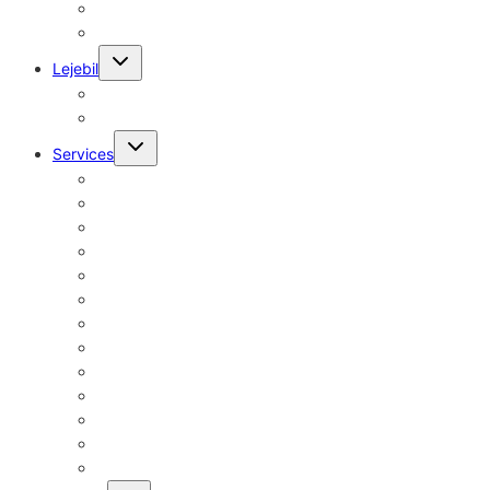
Hjulskift kun 299,-
Dækhotel FAST Lavpris kun 449,-
Skift
Lejebil
undermenu
Minibil
Flyttebil
Skift
Services
undermenu
A/C og klimaanlæg
Service og Olieskift
Service Til El- & Hybridbiler
Bremser
Forsikringsskader
ADAS-kalibrering
Motor og gearkasse
Motorfejl og advarselslamper
Bilbatteri og strøm
Dæk og Fælge
Dækhotel
Ruder, Glas & Lygter
Udstødningssystem