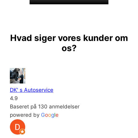
Hvad siger vores kunder om
os?
DK' s Autoservice
4.9
Baseret på 130 anmeldelser
powered by
G
o
o
g
l
e