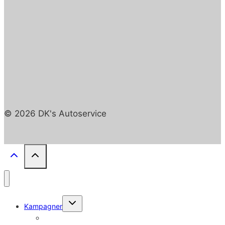
© 2026 DK's Autoservice
Skift
Kampagner
undermenu
A/C service tilbud