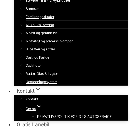
Service Til El- & Hybridbiler
Bremser
Forsikringsskader
ADAS-kalibrering
Motor og gearkasse
Motorfejl og advarselslamper
Bilbatteri og strøm
Dæk og Fælge
Dækhotel
Ruder, Glas & Lygter
Udstødningssystem
Kontakt
Kontakt
Om os
PRIVATLIVSPOLITIK FOR DK’S AUTOSERVICE
Gratis Lånebil