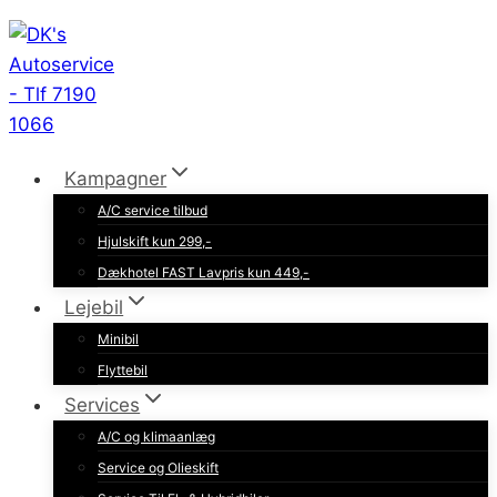
Fortsæt
til
indhold
Kampagner
A/C service tilbud
Hjulskift kun 299,-
Dækhotel FAST Lavpris kun 449,-
Lejebil
Minibil
Flyttebil
Services
A/C og klimaanlæg
Service og Olieskift